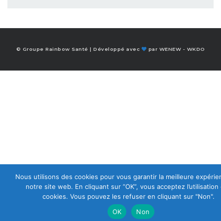
© Groupe Rainbow Santé | Développé avec
par
WENEW
-
WKDO
Nous utilisons des cookies pour vous garantir la meilleure expérie
notre site web. En cliquant sur ”OK”, vous acceptez l’utilisation
cookies. Vous pouvez les refuser en cliquant sur "Non".
OK
Non