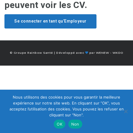
peuvent voir les CV.
Se connecter en tant qu’Employeur
© Groupe Rainbow Santé | Développé avec
par
WENEW
-
WKDO
Nous utilisons des cookies pour vous garantir la meilleure
expérience sur notre site web. En cliquant sur ”OK”, vous
acceptez l’utilisation des cookies. Vous pouvez les refuser en
cliquant sur "Non".
OK
Non