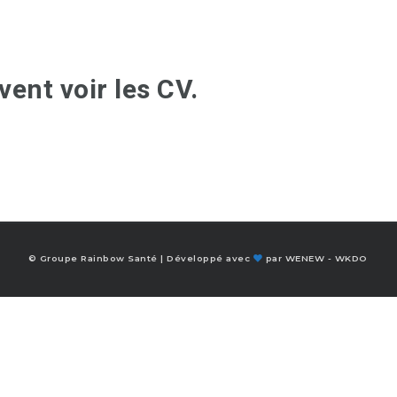
ent voir les CV.
© Groupe Rainbow Santé | Développé avec
par
WENEW
-
WKDO