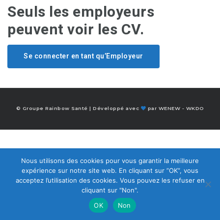
Seuls les employeurs
peuvent voir les CV.
Se connecter en tant qu’Employeur
© Groupe Rainbow Santé | Développé avec
par
WENEW
-
WKDO
Nous utilisons des cookies pour vous garantir la meilleure
expérience sur notre site web. En cliquant sur ”OK”, vous
acceptez l’utilisation des cookies. Vous pouvez les refuser en
cliquant sur "Non".
OK
Non