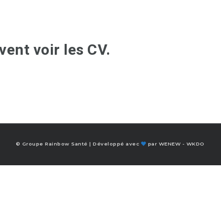
ent voir les CV.
© Groupe Rainbow Santé | Développé avec
par
WENEW
-
WKDO