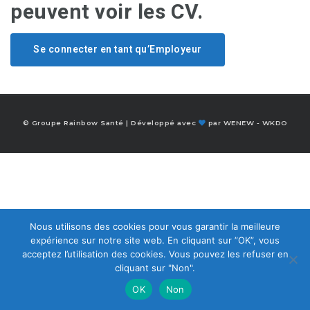
peuvent voir les CV.
Se connecter en tant qu’Employeur
© Groupe Rainbow Santé | Développé avec
par
WENEW
-
WKDO
Nous utilisons des cookies pour vous garantir la meilleure
expérience sur notre site web. En cliquant sur ”OK”, vous
acceptez l’utilisation des cookies. Vous pouvez les refuser en
cliquant sur "Non".
OK
Non