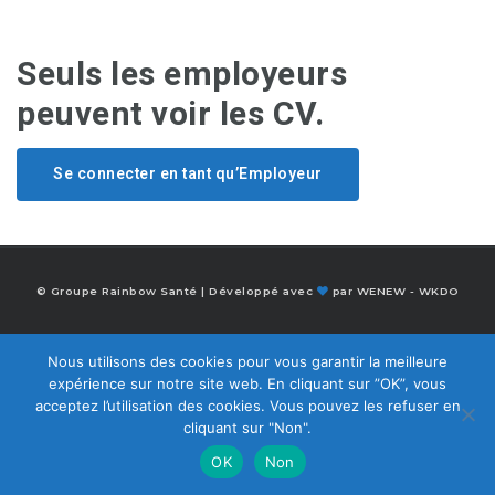
Seuls les employeurs
peuvent voir les CV.
Se connecter en tant qu’Employeur
© Groupe Rainbow Santé | Développé avec
par
WENEW
-
WKDO
Nous utilisons des cookies pour vous garantir la meilleure
expérience sur notre site web. En cliquant sur ”OK”, vous
acceptez l’utilisation des cookies. Vous pouvez les refuser en
cliquant sur "Non".
OK
Non