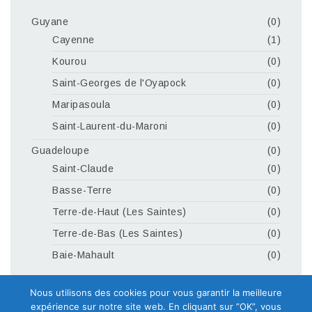
Guyane
(0)
Cayenne
(1)
Kourou
(0)
Saint-Georges de l'Oyapock
(0)
Maripasoula
(0)
Saint-Laurent-du-Maroni
(0)
Guadeloupe
(0)
Saint-Claude
(0)
Basse-Terre
(0)
Terre-de-Haut (Les Saintes)
(0)
Terre-de-Bas (Les Saintes)
(0)
Baie-Mahault
(0)
Nous utilisons des cookies pour vous garantir la meilleure
expérience sur notre site web. En cliquant sur ”OK”, vous