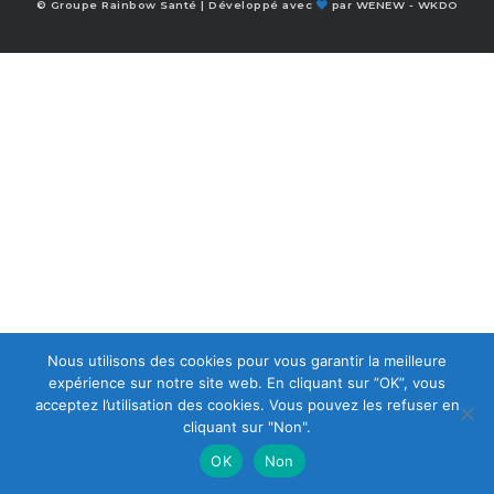
© Groupe Rainbow Santé | Développé avec
par
WENEW
-
WKDO
Nous utilisons des cookies pour vous garantir la meilleure
expérience sur notre site web. En cliquant sur ”OK”, vous
acceptez l’utilisation des cookies. Vous pouvez les refuser en
cliquant sur "Non".
OK
Non