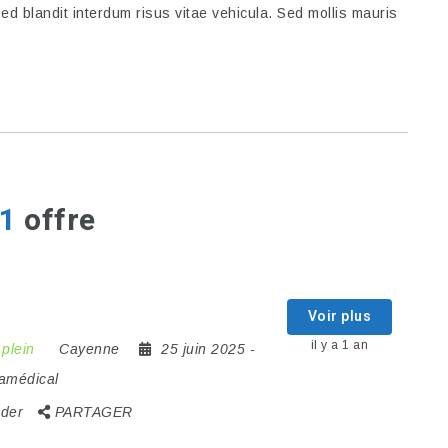
Sed blandit interdum risus vitae vehicula. Sed mollis mauris
1
offre
Voir plus
il y a 1 an
plein
Cayenne
25 juin 2025
-
ramédical
der
PARTAGER